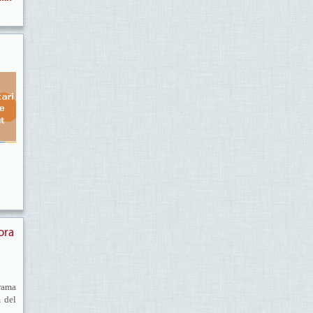
ora
grama
m del