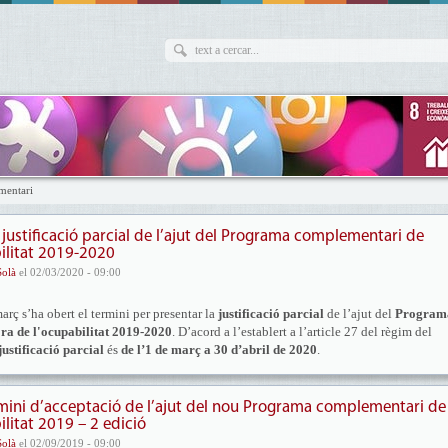
mentari
e justificació parcial de l’ajut del Programa complementari de
bilitat 2019-2020
Solà
el 02/03/2020 - 09:00
rç s’ha obert el termini per presentar la
justificació parcial
de l’ajut del
Program
ra de l'ocupabilitat 2019-2020
. D’acord a l’establert a l’article 27 del règim del
justificació parcial
és
de l’1 de març a 30 d’abril de 2020
.
ermini d’acceptació de l’ajut del nou Programa complementari de
ilitat 2019 – 2 edició
Solà
el 02/09/2019 - 09:00