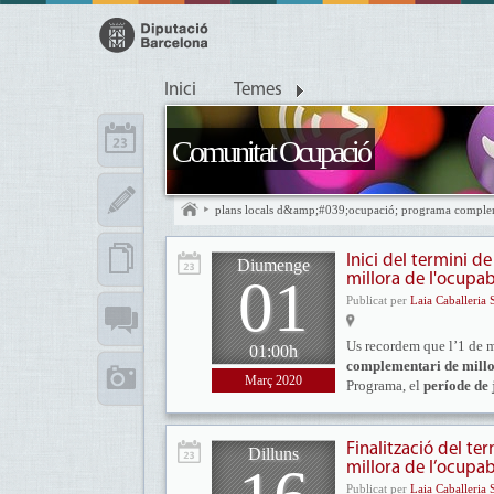
Inici
Temes
Comunitat Ocupació
plans locals d&amp;#039;ocupació; programa comple
Inici del termini d
Diumenge
01
millora de l'ocupa
Publicat per
Laia Caballeria 
Us recordem que l’1 de ma
01:00h
complementari de millo
Març 2020
Programa, el
període de 
Finalització del t
Dilluns
millora de l’ocupab
Publicat per
Laia Caballeria 