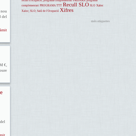
locals d'ocupació; programa complementari
PREPARA
programa
Recull SLO
Xaloc
complementari
PROGRAMA TTT
SLO
Xifres
 nou
Xaloc; SLO; Saló de l'Ocupació
3 del
més etiquetes
ràmit
8M €,
moure
de
 del
àmit