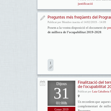
justificació
Preguntes més freqüents del Progra
Publicat per Membre inactiu el 14/02/2019 - 14:09
Posem a la vostra disposició el document de
pr
de millora de l’ocupabilitat 2019-2020
.
1
Finalització del t
Dijous
31
de l’ocupabilitat 
Publicat per
Laia Caballeria 
Us recordem que aquest
01:00h
complementari de millor
Gener 2019
Programa.