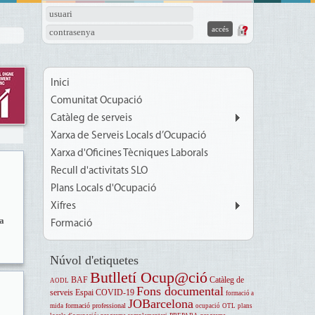
usuari
contrasenya
Inici
Comunitat Ocupació
Catàleg de serveis
Xarxa de Serveis Locals d’Ocupació
Xarxa d'Oficines Tècniques Laborals
Recull d'activitats SLO
Plans Locals d'Ocupació
Xifres
a
Formació
Núvol d'etiquetes
Butlletí Ocup@ció
BAF
Catàleg de
AODL
Fons documental
serveis
Espai COVID-19
formació a
JOBarcelona
formació professional
mida
ocupació
OTL
plans