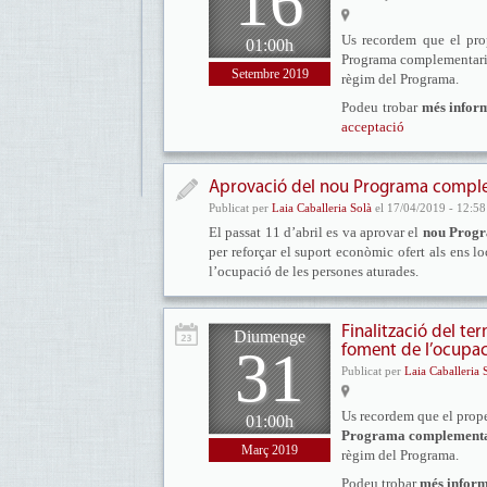
16
Us recordem que el pr
01:00h
Programa complementari d
Setembre 2019
règim del Programa.
Podeu trobar
més infor
acceptació
Aprovació del nou Programa compleme
Publicat per
Laia Caballeria Solà
el 17/04/2019 - 12:58
El passat 11 d’abril es va aprovar el
n
ou Progr
per reforçar el suport econòmic ofert als ens 
l’ocupació de les persones aturades.
Finalització del te
Diumenge
31
foment de l’ocupac
Publicat per
Laia Caballeria 
Us recordem que el prop
01:00h
Programa complementar
Març 2019
règim del Programa.
Podeu trobar
més infor