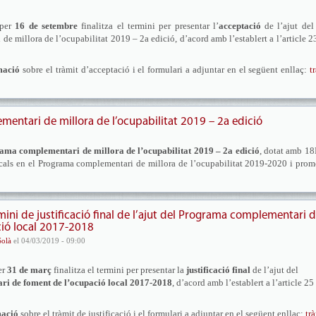
oper
16 de setembre
finalitza el termini per presentar l’
acceptació
de l’ajut del
e millora de l’ocupabilitat 2019 – 2a edició, d’acord amb l’establert a l’article 2
mació
sobre el tràmit d’acceptació i el formulari a adjuntar en el següent enllaç:
t
ntari de millora de l’ocupabilitat 2019 – 2a edició
ama complementari de millora de l’ocupabilitat 2019 – 2a edició
, dotat amb 1
locals en el Programa complementari de millora de l’ocupabilitat 2019-2020 i pro
rmini de justificació final de l’ajut del Programa complementari 
ió local 2017-2018
Solà
el 04/03/2019 - 09:00
er
31 de març
finalitza el termini per presentar la
justificació final
de l’ajut del
i de foment de l’ocupació local 2017-2018
, d’acord amb l’establert a l’article 25
mació
sobre el tràmit de justificació i el formulari a adjuntar en el següent enllaç:
tr