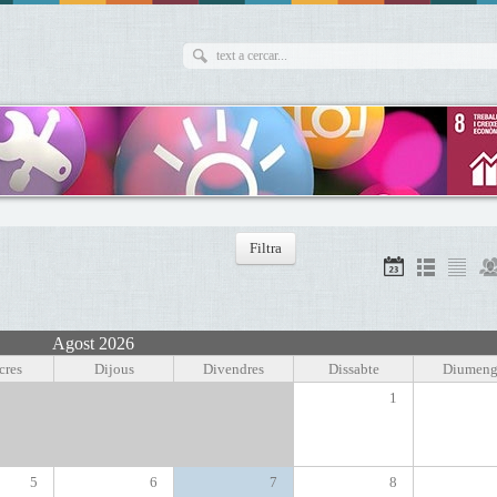
Agost 2026
cres
Dijous
Divendres
Dissabte
Diumeng
1
5
6
7
8