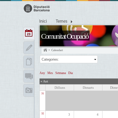
Inici
Temes
Comunitat Ocupació
Calendari
Categories:
Any
Mes
Setmana
Dia
« Ant
Dilluns
Dimarts
Dime
31
32
3
4