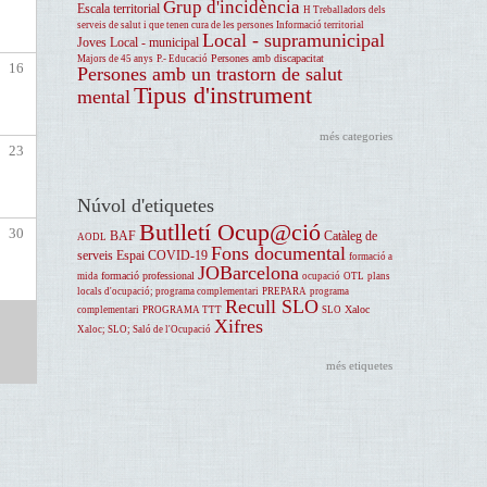
Grup d'incidència
Escala territorial
H Treballadors dels
serveis de salut i que tenen cura de les persones
Informació territorial
Local - supramunicipal
Joves
Local - municipal
Persones amb discapacitat
Majors de 45 anys
P.- Educació
16
Persones amb un trastorn de salut
Tipus d'instrument
mental
més categories
23
Núvol d'etiquetes
Butlletí Ocup@ció
30
BAF
Catàleg de
AODL
Fons documental
serveis
Espai COVID-19
formació a
JOBarcelona
formació professional
mida
ocupació
OTL
plans
locals d'ocupació; programa complementari
PREPARA
programa
Recull SLO
Xaloc
complementari
PROGRAMA TTT
SLO
Xifres
Xaloc; SLO; Saló de l'Ocupació
més etiquetes