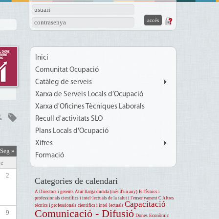
usuari
contrasenya
Inici
Comunitat Ocupació
Catàleg de serveis
Xarxa de Serveis Locals d’Ocupació
Xarxa d'Oficines Tècniques Laborals
Recull d'activitats SLO
Plans Locals d'Ocupació
Xifres
Seg »
Formació
e
2
Categories de calendari
A Directors i gerents
Atur llarga durada (més d'un any)
B Tècnics i
professionals científics i intel·lectuals de la salut i l'ensenyament
C Altres
Capacitació
tècnics i professionals científics i intel·lectuals
Comunicació - Difusió
9
Dones
Econòmic