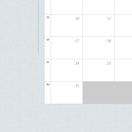
33
10
11
34
17
18
35
24
25
36
31