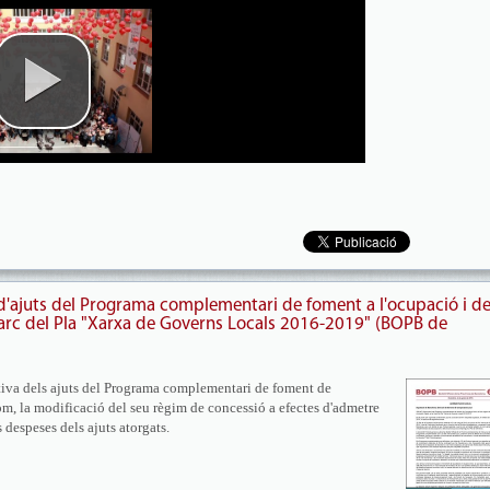
 d'ajuts del Programa complementari de foment a l'ocupació i d
 marc del Pla "Xarxa de Governs Locals 2016-2019" (BOPB de
itiva dels ajuts del Programa complementari de foment de
 com, la modificació del seu règim de concessió a efectes d'admetre
s despeses dels ajuts atorgats.