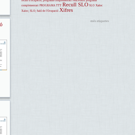
locals d'ocupació; programa complementari
PREPARA
programa
Recull SLO
Xaloc
complementari
PROGRAMA TTT
SLO
Xifres
Xaloc; SLO; Saló de l'Ocupació
més etiquetes
ió