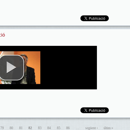
ció
79
80
81
82
83
84
85
86
…
següent ›
últim »