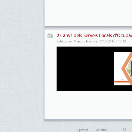
25 anys dels Serveis Locals d'Ocupa
Publicat per Membre inactiu el 11/07/2016 - 12:12
« primer
‹ anterior
…
78