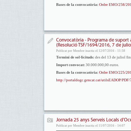
Bases de la convocatòria:
Ordre EMO/258/2014
Convocatòria - Programa de suport als
(Resolució TSF/1694/2016, 7 de julio
Publicat per Membre inactiu el 12/07/2016 - 11:58
Termini de sol·licituds:
des del 13 de juliol fi
Import convocat:
30.000.000,00 euros.
Bases de la convocatòria:
Ordre EMO/225/2014
http://portaldogc.gencat.cat/utilsEADOP/PDF
Jornada 25 anys Serveis Locals d'Ocu
Publicat per Membre inactiu el 11/07/2016 - 14:07