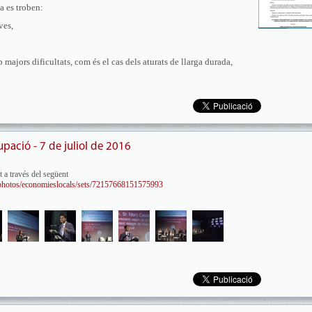
la es troben:
ves,
b majors dificultats, com és el cas dels aturats de llarga durada,
pació - 7 de juliol de 2016
 a través del següent
/photos/economieslocals/sets/72157668151575993