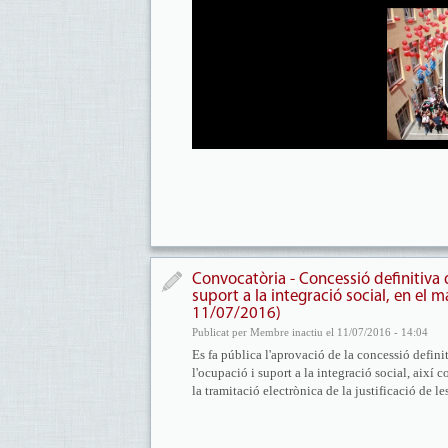
Convocatòria - Concessió definitiva
suport a la integració social, en el
11/07/2016)
Publicat per Membre inactiu el 11/07/2016 - 14:04
Es fa pública l'aprovació de la concessió defin
l'ocupació i suport a la integració social, així
la tramitació electrònica de la justificació de le