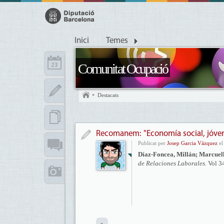
Inici
Temes
Comunitat Ocupació
Destacats
Recomanem: "Economía social, jóve
Publicat per
Josep Garcia Vázquez
el
Díaz-Foncea, Millán; Marcuel
de Relaciones Laborales.
Vol 3