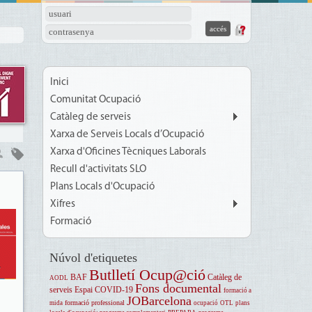
usuari
contrasenya
Inici
Comunitat Ocupació
Catàleg de serveis
Xarxa de Serveis Locals d’Ocupació
Xarxa d'Oficines Tècniques Laborals
Recull d'activitats SLO
Plans Locals d'Ocupació
Xifres
Formació
Núvol d'etiquetes
Butlletí Ocup@ció
BAF
Catàleg de
AODL
Fons documental
serveis
Espai COVID-19
formació a
JOBarcelona
formació professional
mida
ocupació
OTL
plans