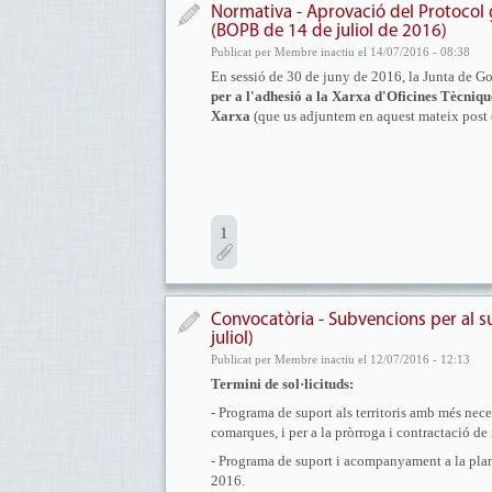
Normativa - Aprovació del Protocol g
(BOPB de 14 de juliol de 2016)
Publicat per Membre inactiu el 14/07/2016 - 08:38
En sessió de 30 de juny de 2016, la Junta de G
per a l'adhesió a la Xarxa d'Oficines Tècni
Xarxa
(que us adjuntem en aquest mateix post
1
Convocatòria - Subvencions per al s
juliol)
Publicat per Membre inactiu el 12/07/2016 - 12:13
Termini de sol·licituds:
- Programa de suport als territoris amb més neces
comarques, i per a la pròrroga i contractació de
- Programa de suport i acompanyament a la planif
2016.