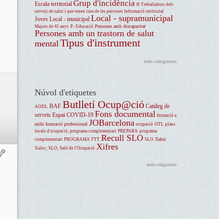
Grup d'incidència
Escala territorial
H Treballadors dels
serveis de salut i que tenen cura de les persones
Informació territorial
Local - supramunicipal
Joves
Local - municipal
Persones amb discapacitat
Majors de 45 anys
P.- Educació
Persones amb un trastorn de salut
Tipus d'instrument
mental
més categories
Núvol d'etiquetes
Butlletí Ocup@ció
BAF
Catàleg de
AODL
Fons documental
serveis
Espai COVID-19
formació a
JOBarcelona
formació professional
mida
ocupació
OTL
plans
locals d'ocupació; programa complementari
PREPARA
programa
Recull SLO
Xaloc
complementari
PROGRAMA TTT
SLO
Xifres
Xaloc; SLO; Saló de l'Ocupació
més etiquetes