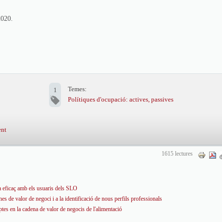
2020.
Temes:
1
Polítiques d'ocupació: actives, passives
ent
1615 lectures
a eficaç amb els usuaris dels SLO
 de valor de negoci i a la identificació de nous perfils professionals
es en la cadena de valor de negocis de l'alimentació