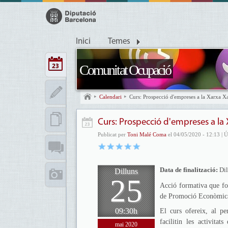
Inici
Temes
Comunitat Ocupació
Calendari
Curs: Prospecció d'empreses a la Xarxa Xa
Curs: Prospecció d'empreses a la X
Publicat per
Toni Malé Coma
el 04/05/2020 - 12:13 | Ú
Data de finalització:
Dil
Dilluns
25
Acció formativa que f
de Promoció Econòmica 
09:30h
El curs ofereix, al pe
facilitin les activita
mai 2020