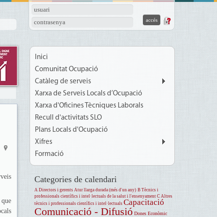
usuari
contrasenya
Inici
Comunitat Ocupació
Catàleg de serveis
Xarxa de Serveis Locals d’Ocupació
Xarxa d'Oficines Tècniques Laborals
Recull d'activitats SLO
Plans Locals d'Ocupació
Xifres
Formació
veis
Categories de calendari
A Directors i gerents
Atur llarga durada (més d'un any)
B Tècnics i
professionals científics i intel·lectuals de la salut i l'ensenyament
C Altres
 que
Capacitació
tècnics i professionals científics i intel·lectuals
Comunicació - Difusió
cals
Dones
Econòmic