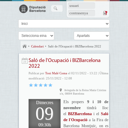
usuari
contrasenya
Calendari
Saló de l'Ocupació i BIZBarcelona 2022
Saló de l'Ocupació i BIZBarcelona
2022
Publicat per
Toni Malé Coma
el 02/11/2022 - 13:22 | Última
modificació: 25/11/2022 - 12:08
Avinguda de la Reina Maria Cristina
s/n, 08004 Barcelona
Els propers
9 i 10 de
Dimecres
09
novembre
tindrà lloc
el
BIZBarcelona
i el
Saló
de l'Ocupació
a la Fira de
09:30h
Barcelona Montjuïc, on es