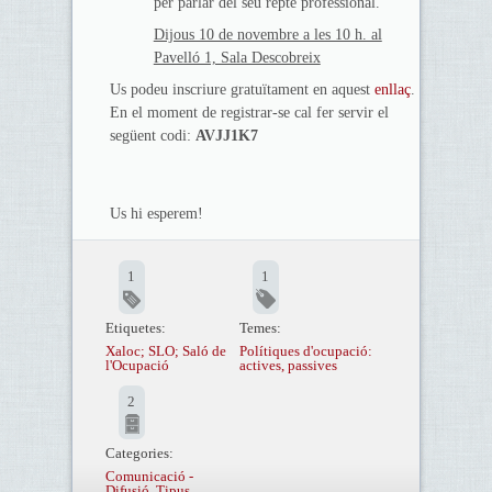
per parlar del seu repte professional.
Dijous 10 de novembre a les 10 h. al
Pavelló 1, Sala Descobreix
Us podeu inscriure gratuïtament en aquest
enllaç
.
En el moment de registrar-se cal fer servir el
següent codi:
AVJJ1K7
Us hi esperem!
1
1
Etiquetes:
Temes:
Xaloc; SLO; Saló de
Polítiques d'ocupació:
l'Ocupació
actives, passives
2
Categories:
Comunicació -
Difusió
,
Tipus