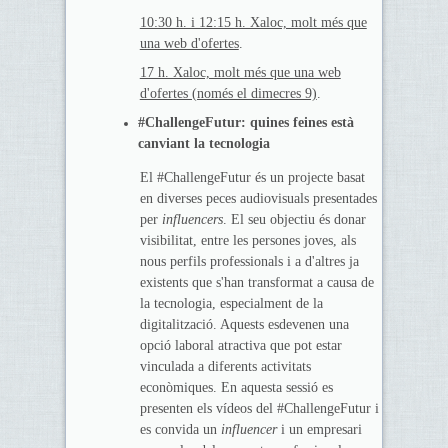
10:30 h. i 12:15 h. Xaloc, molt més que
una web d'ofertes
.
17 h. Xaloc, molt més que una web
d'ofertes (només el dimecres 9)
.
#ChallengeFutur: quines feines està
canviant la tecnologia
El #ChallengeFutur és un projecte basat
en diverses peces audiovisuals presentades
per
influencers
. El seu objectiu és donar
visibilitat, entre les persones joves, als
nous perfils professionals i a d'altres ja
existents que s'han transformat a causa de
la tecnologia, especialment de la
digitalització. Aquests esdevenen una
opció laboral atractiva que pot estar
vinculada a diferents activitats
econòmiques. En aquesta sessió es
presenten els vídeos del #ChallengeFutur i
es convida un
influencer
i un empresari