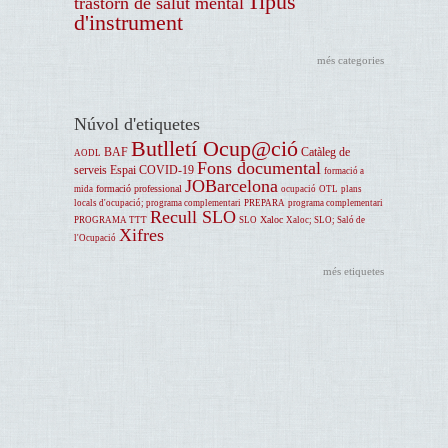
Tipus
trastorn de salut mental
d'instrument
més categories
Núvol d'etiquetes
Butlletí Ocup@ció
BAF
Catàleg de
AODL
Fons documental
serveis
Espai COVID-19
formació a
JOBarcelona
formació professional
mida
ocupació
OTL
plans
locals d'ocupació; programa complementari
PREPARA
programa complementari
Recull SLO
Xaloc
PROGRAMA TTT
SLO
Xaloc; SLO; Saló de
Xifres
l'Ocupació
més etiquetes