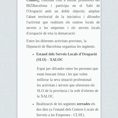
Comerç,
continua com a entitat promotora del
BIZBarcelona i participa en el Saló de
l'Ocupació amb un doble objectiu: ampliar
l'abast territorial de la iniciativa i difondre
l'activitat que realitzen els centres locals de
serveis a les empreses i els serveis locals
d'ocupació de tota la demarcació.
Entre les diferents activitats previstes, la
Diputació de Barcelona organitza les següents:
Estand dels Serveis Locals d'Ocupació
(SLO) - XALOC
Espai per difondre entre les persones que
estan buscant feina i les que volen
millorar la seva situació professional
les activitats i serveis que ofereixen els
SLO de la província i la web d'ofertes de
la XALOC.
Realització de les següents
xerrades
els
dos dies (a l'estand dels Centres Locals de
Serveis a les Empreses - CLSE):