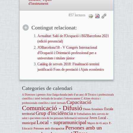
d'instrument
857 lectures
Contingut relacionat:
Actualitat: Saló de l'Ocupació i BIZBarcelona 2021
(edició presencial)
JOBarcelona'18 - V Congrés Internacional
d'Ocupació i Orientació professional per a
universitats i titulats júnior
Catàleg de serveis 2018: Finalització termini
justificació Fons de prestació i Ajuts econòmics
Categories de calendari
A Directors i gerents
Atur llarga durada (més d'un any)
B Tècnics i professionals
científics i intel·lectuals de la salut i l'ensenyament
C Altres tècnics i
Capacitació
professionals científics i intel·lectuals
Comunicació - Difusió
Escala
Dones
Econòmic
Grup d'incidència
territorial
H Treballadors dels serveis de
Joves
Local -
salut i que tenen cura de les persones
Informació territorial
Local - supramunicipal
municipal
Majors de 45 anys
P.-
Persones amb un
Persones amb discapacitat
Educació