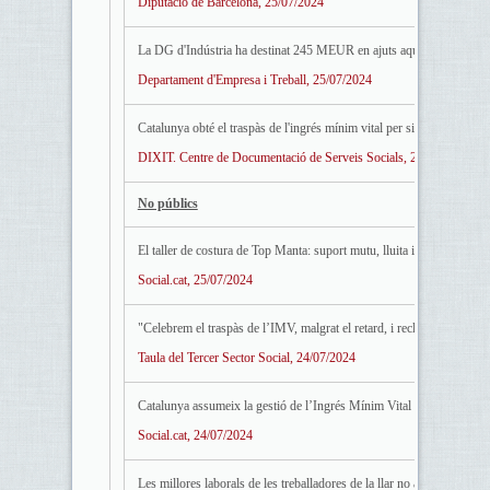
Diputació de Barcelona, 25/07/2024
La DG d'Indústria ha destinat 245 MEUR en ajuts aquesta legislatura 
Departament d'Empresa i Treball, 25/07/2024
Catalunya obté el traspàs de l'ingrés mínim vital per simplificar tràmi
DIXIT. Centre de Documentació de Serveis Socials, 25/07/2024
No públics
El taller de costura de Top Manta: suport mutu, lluita i autoorganitza
Social.cat, 25/07/2024
"Celebrem el traspàs de l’IMV, malgrat el retard, i reclamem prémer l
Taula del Tercer Sector Social, 24/07/2024
Catalunya assumeix la gestió de l’Ingrés Mínim Vital
Social.cat, 24/07/2024
Les millores laborals de les treballadores de la llar no aconsegueixen