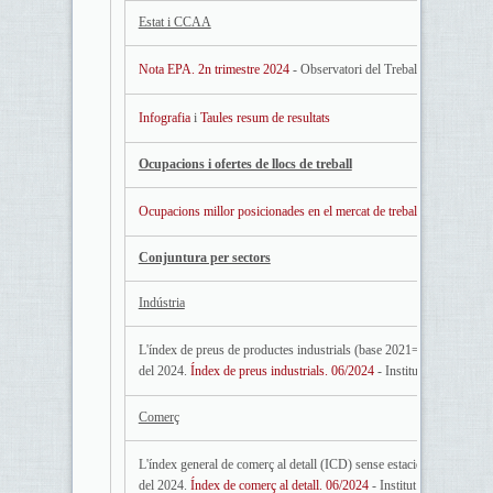
Estat i CCAA
Nota EPA. 2n trimestre 2024
- Observatori del Treball i Model Prod
Infografia
i
Taules resum de resultats
Ocupacions i ofertes de llocs de treball
Ocupacions millor posicionades en el mercat de treball català. Juny 
Conjuntura per sectors
Indústria
L'índex de preus de productes industrials (base 2021=100), que no i
del 2024.
Índex de preus industrials. 06/2024
- Institut d'Estadístic
Comerç
L'índex general de comerç al detall (ICD) sense estacions de servei,
del 2024.
Índex de comerç al detall. 06/2024
- Institut d'Estadística