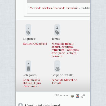
Mercat de treball en el sector de l’hostaleria
– randstad research
1
2
Etiquetes:
Temes:
Butlletí Ocup@ció
Mercat de treball:
anàlisi, evolució,
estructura
,
Polítiques
d'ocupació: actives,
passives
2
1
Categories:
Grups de treball:
Comunicació -
Servei de Mercat de
Difusió
,
Tipus
Treball
d'instrument
897 lectures
Contingut relacionat: