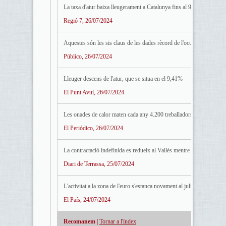
La taxa d'atur baixa lleugerament a Catalunya fins al 9,41% durant e
Regió 7, 26/07/2024
Aquestes són les sis claus de les dades rècord de l'ocupació a Espan
Público, 26/07/2024
Lleuger descens de l'atur, que se situa en el 9,41%
El Punt Avui, 26/07/2024
Les onades de calor maten cada any 4.200 treballadors
El Periódico, 26/07/2024
La contractació indefinida es redueix al Vallès mentre la temporal a
Diari de Terrassa, 25/07/2024
L'activitat a la zona de l'euro s'estanca novament al juliol, llastrada 
El País, 24/07/2024
Recomanem
|
Tornar a l'índex