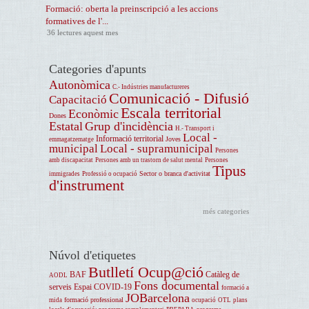
Formació: oberta la preinscripció a les accions
formatives de l'...
36 lectures aquest mes
Categories d'apunts
Autonòmica
C.- Indústries manufactureres
Comunicació - Difusió
Capacitació
Escala territorial
Econòmic
Dones
Estatal
Grup d'incidència
H.- Transport i
Local -
Informació territorial
Joves
emmagatzematge
municipal
Local - supramunicipal
Persones
amb discapacitat
Persones amb un trastorn de salut mental
Persones
Tipus
Sector o branca d'activitat
immigrades
Professió o ocupació
d'instrument
més categories
Núvol d'etiquetes
Butlletí Ocup@ció
BAF
Catàleg de
AODL
Fons documental
serveis
Espai COVID-19
formació a
JOBarcelona
formació professional
mida
ocupació
OTL
plans