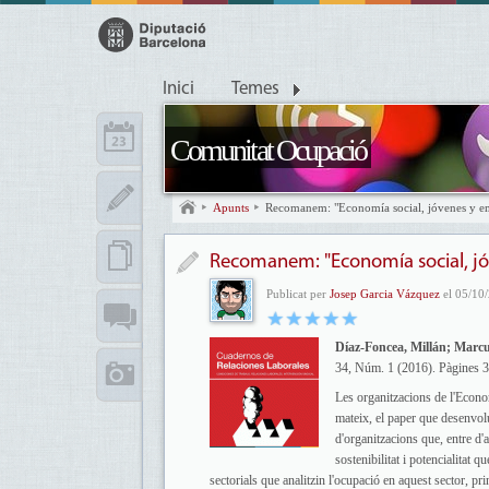
Inici
Temes
Comunitat Ocupació
Apunts
Recomanem: "Economía social, jóvenes y e
Recomanem: "Economía social, j
Publicat per
Josep Garcia Vázquez
el 05/10/
Díaz-Foncea, Millán; Marc
34, Núm. 1 (2016). Pàgines 
Les organitzacions de l'Econo
mateix, el paper que desenvolu
d'organitzacions que, entre d'
sostenibilitat i potencialitat
sectorials que analitzin l'ocupació en aquest sector, pri