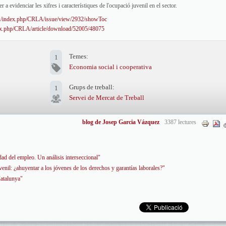
r a evidenciar les xifres i característiques de l'ocupació juvenil en el sector.
.es/index.php/CRLA/issue/view/2932/showToc
ndex.php/CRLA/article/download/52005/48075
Temes:
1
Economia social i cooperativa
Grups de treball:
1
Servei de Mercat de Treball
blog de Josep Garcia Vázquez
3387 lectures
dad del empleo. Un análisis interseccional"
l: ¿ahuyentar a los jóvenes de los derechos y garantías laborales?"
Catalunya"