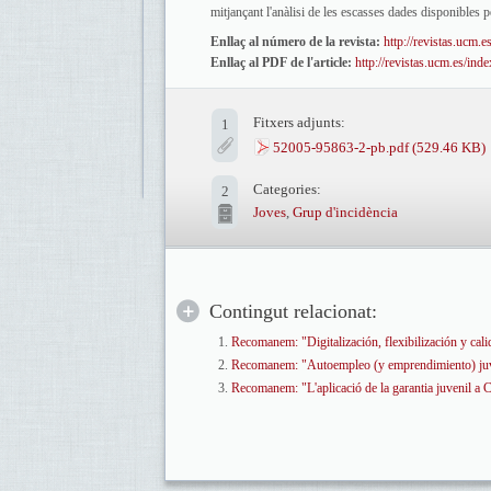
mitjançant l'anàlisi de les escasses dades disponibles pe
Enllaç al número de la revista:
http://revistas.ucm
Enllaç al PDF de l'article:
http://revistas.ucm.es/i
Fitxers adjunts:
1
52005-95863-2-pb.pdf
(529.46 KB)
Categories:
2
Joves
,
Grup d'incidència
Contingut relacionat:
Recomanem: "Digitalización, flexibilización y cali
Recomanem: "Autoempleo (y emprendimiento) juveni
Recomanem: "L'aplicació de la garantia juvenil a 