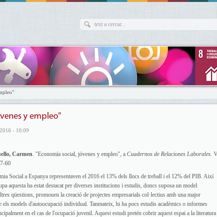
mpleo"
óvenes y empleo"
2016 - 10:09
uello, Carmen
. "Economía social, jóvenes y empleo", a
Cuadernos de Relaciones Laborales.
V
37-60
mia Social a Espanya representaven el 2016 el 13% dels llocs de treball i el 12% del PIB. Així
pa aquesta ha estat destacat per diverses institucions i estudis, doncs suposa un model
altres qüestions, promouen la creació de projectes empresarials col·lectius amb una major
 que els models d'autoocupació individual. Tanmateix, hi ha pocs estudis acadèmics o informes
ncipalment en el cas de l'ocupació juvenil. Aquest estudi pretén cobrir aquest espai a la literatura