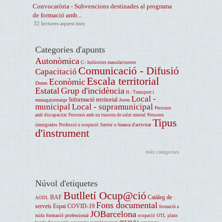
Convocatòria - Subvencions destinades al programa
de formació amb...
32 lectures aquest mes
Categories d'apunts
Autonòmica
C.- Indústries manufactureres
Comunicació - Difusió
Capacitació
Escala territorial
Econòmic
Dones
Estatal
Grup d'incidència
H.- Transport i
Local -
Informació territorial
Joves
emmagatzematge
municipal
Local - supramunicipal
Persones
amb discapacitat
Persones amb un trastorn de salut mental
Persones
Tipus
Sector o branca d'activitat
immigrades
Professió o ocupació
d'instrument
més categories
Núvol d'etiquetes
Butlletí Ocup@ció
BAF
Catàleg de
AODL
Fons documental
serveis
Espai COVID-19
formació a
JOBarcelona
formació professional
mida
ocupació
OTL
plans