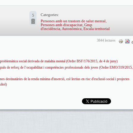
Categories:
5
Persones amb un trastorn de salut mental
,
Persones amb discapacitat
,
Grup
d'incidència
,
Autonòmica
,
Escala territorial
3844 lectures
problemàtica social derivada de malaltia mental (Ordre BSF/176/2015, de 4 de juny)
rals de reforç de l’ocupabilitat i competències professionals dels joves (Ordre EMO/319/2015,
es destinatàries de la renda mínima d'inserció, col·lectius en risc d'exclusió social i projectes
liol)