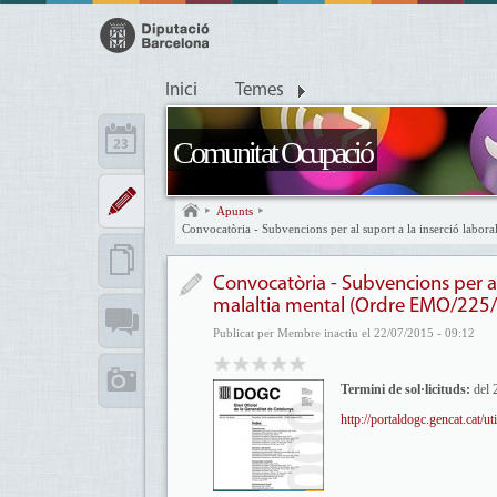
Inici
Temes
Comunitat Ocupació
Apunts
Convocatòria - Subvencions per al suport a la inserció labor
Convocatòria - Subvencions per al
malaltia mental (Ordre EMO/225/2
Publicat per Membre inactiu el 22/07/2015 - 09:12
Termini de sol·licituds:
del 2
http://portaldogc.gencat.ca