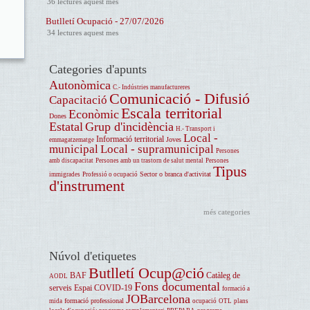
36 lectures aquest mes
Butlletí Ocupació - 27/07/2026
34 lectures aquest mes
Categories d'apunts
Autonòmica
C.- Indústries manufactureres
Comunicació - Difusió
Capacitació
Escala territorial
Econòmic
Dones
Estatal
Grup d'incidència
H.- Transport i
Local -
Informació territorial
Joves
emmagatzematge
municipal
Local - supramunicipal
Persones
amb discapacitat
Persones amb un trastorn de salut mental
Persones
Tipus
Sector o branca d'activitat
immigrades
Professió o ocupació
d'instrument
més categories
Núvol d'etiquetes
Butlletí Ocup@ció
BAF
Catàleg de
AODL
Fons documental
serveis
Espai COVID-19
formació a
JOBarcelona
formació professional
mida
ocupació
OTL
plans