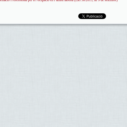
rmació Professional per a l’ocupació en l’àmbit laboral (Llei 30/2015, de 9 de setembre)