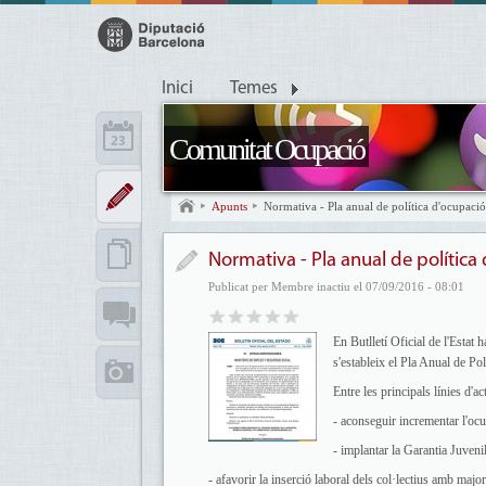
Inici
Temes
Comunitat Ocupació
Apunts
Normativa - Pla anual de política d'ocupaci
Normativa - Pla anual de política
Publicat per Membre inactiu el 07/09/2016 - 08:01
En Butlletí Oficial de l'Estat 
s'estableix el Pla Anual de Po
Entre les principals línies d'a
- aconseguir incrementar l'ocu
- implantar la Garantia Juvenil
- afavorir la inserció laboral dels col·lectius amb major