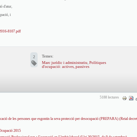
ó d'atur,
pació, i
-2016-8107.pdf
Temes:
2
Marc jurídic i administratiu
,
Polítiques
d'ocupació: actives, passives
5188 lectures
cació de les persones que esgontin la seva protecció per desocupació (PREPARA) (Reial decret-
'Ocupació 2015