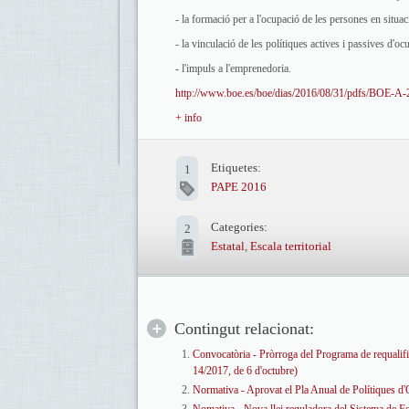
- la formació per a l'ocupació de les persones en situaci
- la vinculació de les polítiques actives i passives d'ocu
- l'impuls a l'emprenedoria.
http://www.boe.es/boe/dias/2016/08/31/pdfs/BOE-A
+ info
Etiquetes:
1
PAPE 2016
Categories:
2
Estatal
,
Escala territorial
Contingut relacionat:
Convocatòria - Pròrroga del Programa de requalifi
14/2017, de 6 d'octubre)
Normativa - Aprovat el Pla Anual de Polítiques d