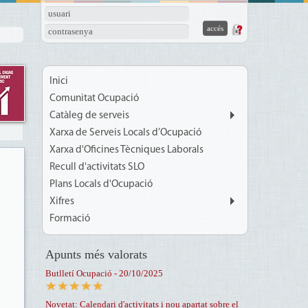
usuari
contrasenya
Inici
Comunitat Ocupació
Catàleg de serveis
Xarxa de Serveis Locals d’Ocupació
Xarxa d'Oficines Tècniques Laborals
Recull d'activitats SLO
Plans Locals d'Ocupació
Xifres
Formació
Apunts més valorats
Butlletí Ocupació - 20/10/2025
Novetat: Calendari d'activitats i nou apartat sobre el