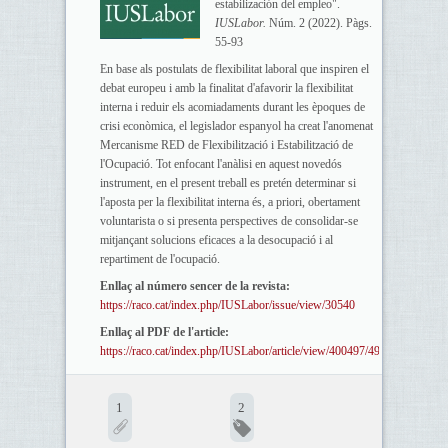
estabilización del empleo".
IUSLabor.
Núm. 2 (2022). Pàgs.
55-93
En base als postulats de flexibilitat laboral que inspiren el
debat europeu i amb la finalitat d'afavorir la flexibilitat
interna i reduir els acomiadaments durant les èpoques de
crisi econòmica, el legislador espanyol ha creat l'anomenat
Mercanisme RED de Flexibilització i Estabilització de
l'Ocupació. Tot enfocant l'anàlisi en aquest novedós
instrument, en el present treball es pretén determinar si
l'aposta per la flexibilitat interna és, a priori, obertament
voluntarista o si presenta perspectives de consolidar-se
mitjançant solucions eficaces a la desocupació i al
repartiment de l'ocupació.
Enllaç al número sencer de la revista:
https://raco.cat/index.php/IUSLabor/issue/view/30540
Enllaç al PDF de l'article:
https://raco.cat/index.php/IUSLabor/article/view/400497/495819
1
2