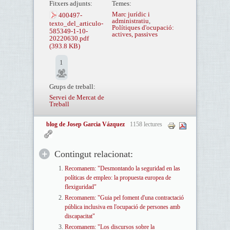
Fitxers adjunts:
Temes:
Marc jurídic i
400497-
administratiu
,
texto_del_articulo-
Polítiques d'ocupació:
585349-1-10-
actives, passives
20220630.pdf
(393.8 KB)
1
Grups de treball:
Servei de Mercat de
Treball
blog de Josep Garcia Vázquez
1158 lectures
Contingut relacionat:
Recomanem: "Desmontando la seguridad en las
políticas de empleo: la propuesta europea de
flexiguridad"
Recomanem: "Guia pel foment d'una contractació
pública inclusiva en l'ocupació de persones amb
discapacitat"
Recomanem: "Los discursos sobre la