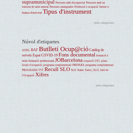
supramunicipal
Persones amb discapacitat
Persones amb un
Sector o
trastorn de salut mental
Persones immigrades
Professió o ocupació
Tipus d'instrument
branca d'activitat
més categories
Núvol d'etiquetes
Butlletí Ocup@ció
BAF
Catàleg de
AODL
Fons documental
serveis
Espai COVID-19
formació a
JOBarcelona
formació professional
mida
ocupació
OTL
plans
locals d'ocupació; programa complementari
PREPARA
programa complementari
Recull SLO
Xaloc
PROGRAMA TTT
SLO
Xaloc; SLO; Saló de
Xifres
l'Ocupació
més etiquetes