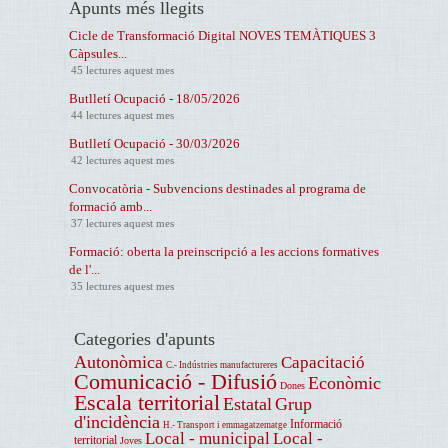
Apunts més llegits
Cicle de Transformació Digital NOVES TEMÀTIQUES 3
Càpsules...
45 lectures aquest mes
Butlletí Ocupació - 18/05/2026
44 lectures aquest mes
Butlletí Ocupació - 30/03/2026
42 lectures aquest mes
Convocatòria - Subvencions destinades al programa de
formació amb...
37 lectures aquest mes
Formació: oberta la preinscripció a les accions formatives
de l'...
35 lectures aquest mes
Categories d'apunts
Autonòmica
Capacitació
C.- Indústries manufactureres
Comunicació - Difusió
Econòmic
Dones
Escala territorial
Estatal
Grup
d'incidència
Informació
H.- Transport i emmagatzematge
Local - municipal
Local -
territorial
Joves