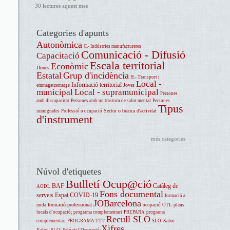
30 lectures aquest mes
Categories d'apunts
Autonòmica
C.- Indústries manufactureres
Comunicació - Difusió
Capacitació
Escala territorial
Econòmic
Dones
Estatal
Grup d'incidència
H.- Transport i
Local -
Informació territorial
Joves
emmagatzematge
municipal
Local - supramunicipal
Persones
amb discapacitat
Persones amb un trastorn de salut mental
Persones
Tipus
Sector o branca d'activitat
immigrades
Professió o ocupació
d'instrument
més categories
Núvol d'etiquetes
Butlletí Ocup@ció
BAF
Catàleg de
AODL
Fons documental
serveis
Espai COVID-19
formació a
JOBarcelona
formació professional
mida
ocupació
OTL
plans
locals d'ocupació; programa complementari
PREPARA
programa
Recull SLO
Xaloc
complementari
PROGRAMA TTT
SLO
Xifres