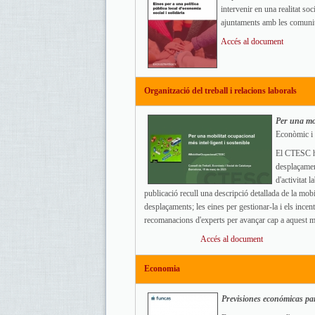
intervenir en una realitat soci
ajuntaments amb les comunita
Accés al document
Organització del treball i relacions laborals
Per una mob
Econòmic i 
El CTESC ha
desplaçament
d'activitat 
publicació recull una descripció detallada de la mobi
desplaçaments; les eines per gestionar-la i els incen
recomanacions d'experts per avançar cap a aquest mo
Accés al document
Economia
Previsiones económicas p