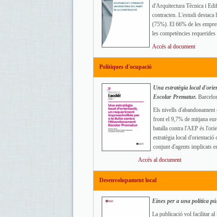
d'Arquitectura Tècnica i Edif
contracten. L'estudi destaca l
(75%). El 66% de les empres
les competències requerides p
Accés al document
Polítiques d'ocupació
Una estratègia local d'ori
Escolar Prematur.
Barcelo
Els nivells d'abandonament 
front el 9,7% de mitjana eur
batalla contra l'AEP és l'or
estratègia local d'orientació
conjunt d'agents implicats en 
Accés al document
Desenvolupament local
Eines per a una política púb
La publicació vol facilitar a