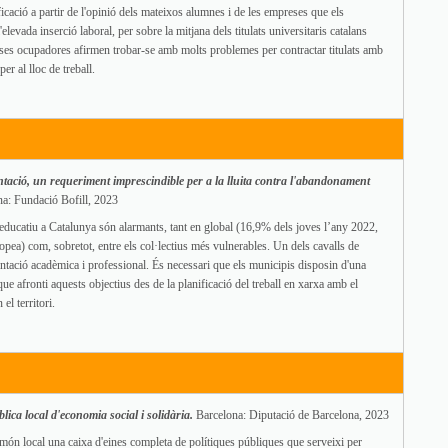
icació a partir de l'opinió dels mateixos alumnes i de les empreses que els
'elevada inserció laboral, per sobre la mitjana dels titulats universitaris catalans
es ocupadores afirmen trobar-se amb molts problemes per contractar titulats amb
er al lloc de treball.
entació, un requeriment imprescindible per a la lluita contra l'abandonament
na: Fundació Bofill, 2023
educatiu a Catalunya són alarmants, tant en global (16,9% dels joves l’any 2022,
opea) com, sobretot, entre els col·lectius més vulnerables. Un dels cavalls de
ientació acadèmica i professional. És necessari que els municipis disposin d'una
 que afronti aquests objectius des de la planificació del treball en xarxa amb el
el territori.
lica local d'economia social i solidària.
Barcelona: Diputació de Barcelona, 2023
l món local una caixa d'eines completa de polítiques públiques que serveixi per