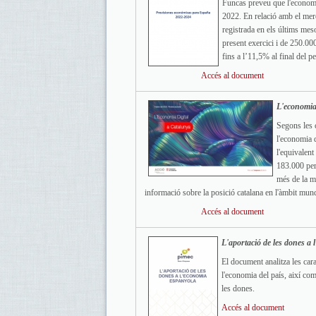
Funcas preveu que l'economi
2022. En relació amb el merc
registrada en els últims mes
present exercici i de 250.000
fins a l’11,5% al final del pe
Accés al document
L'economia 
Segons les 
l'economia 
l'equivalen
183.000 per
més de la m
informació sobre la posició catalana en l'àmbit mund
Accés al document
L'aportació de les dones a 
El document analitza les cara
l'economia del país, així com 
les dones.
Accés al document