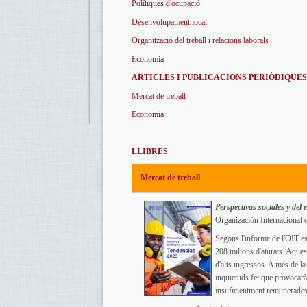
Polítiques d'ocupació
Desenvolupament local
Organització del treball i relacions laborals
Economia
ARTICLES I PUBLICACIONS PERIÒDIQUES
Mercat de treball
Economia
LLIBRES
Mercat de treball
Perspectivas sociales y de
Organización Internacional 
Segons l'informe de l'OIT es
208 milions d'aturats. Aquest
d'alts ingressos. A més de la
inquietuds fet que provocarà
insuficientment remunerades