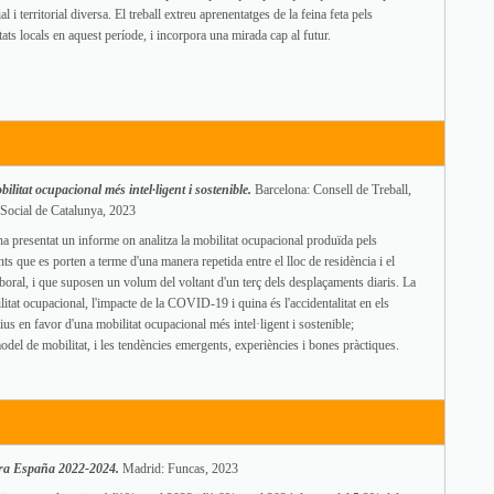
al i territorial diversa. El treball extreu aprenentatges de la feina feta pels
ts locals en aquest període, i incorpora una mirada cap al futur.
ilitat ocupacional més intel·ligent i sostenible.
Barcelona: Consell de Treball,
Social de Catalunya, 2023
 presentat un informe on analitza la mobilitat ocupacional produïda pels
s que es porten a terme d'una manera repetida entre el lloc de residència i el
laboral, i que suposen un volum del voltant d'un terç dels desplaçaments diaris. La
litat ocupacional, l'impacte de la COVID-19 i quina és l'accidentalitat en els
tius en favor d'una mobilitat ocupacional més intel·ligent i sostenible;
del de mobilitat, i les tendències emergents, experiències i bones pràctiques.
ara España 2022-2024.
Madrid: Funcas, 2023