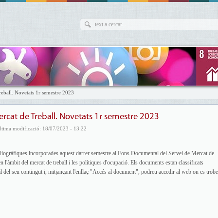
eball. Novetats 1r semestre 2023
rcat de Treball. Novetats 1r semestre 2023
ltima modificació: 18/07/2023 - 13:22
liogràfiques incorporades aquest darrer semestre al Fons Documental del Servei de Mercat de
en l'àmbit del mercat de treball i les polítiques d'ocupació. Els documents estan classificats
al del seu contingut i, mitjançant l'enllaç "Accés al document", podreu accedir al web on es trob
icats.