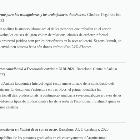
ente para las trabajadoras y los trabajadores domésticos.
Ginebra: Organización
023
analitza la situació laboral actual de les persones que treballen en el sector
avalua les causes del gran volum de relacions laborals de caràcter informal
a protecció jurídica com per les deficiències en la seva aplicació. Segons l'estudi, un
senvolupen aquesta feina són dones enfront d'un 24% d'homes.
a seva contribució a l'economia catalana 2018-2021.
Barcelona: Centre d'Anàlisi
2023
 d'Anàlisi Econòmica Intercol·legial recull una estimació de la contribució dels
talana. El document s'estructura en tres blocs, el primer identifica les
e treball dels professionals, a continuació analitza la seva contribució a través de les
diferents tipus de professionals i les de la resta de l'economia, i finalment quina és
mia catalana.
ersitària en l'àmbit de la construcció.
Barcelona: AQU Catalunya, 2023
upabilitat de les persones graduades en els ensenyaments d'Arquitectura i