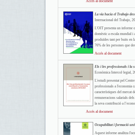
Accés al document
La vía hacia el Trabajo dec
Internacional del Trabajo, 2
L'OIT presenta un informe on 
domèstic a escala mundial i 
produïdes tant per buits en l
76% de les persones que de
Accés al document
Els i les professionals i l
Econòmica Intercol·legial, 
L'estudi presentat pel Centre
professionals a l'economia ca
característiques del mercat d
remuneracions salarials dels 
la seva contribució a l’econo
Accés al document
Ocupabilitat i formació univ
Aquest informe analitza l'oc