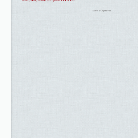
Xaloc; SLO; Saló de l'Ocupació
més etiquetes