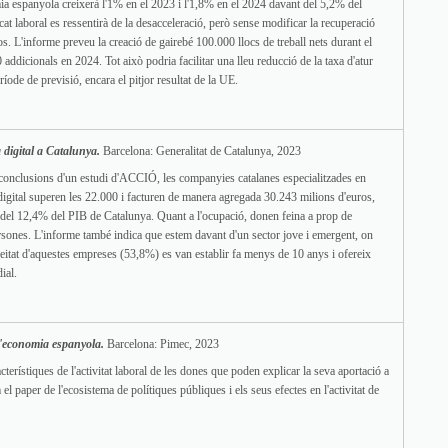
a espanyola creixerà l'1% en el 2023 i l'1,8% en el 2024 davant del 5,2% del
at laboral es ressentirà de la desacceleració, però sense modificar la recuperació
os. L'informe preveu la creació de gairebé 100.000 llocs de treball nets durant el
 addicionals en 2024. Tot això podria facilitar una lleu reducció de la taxa d'atur
ríode de previsió, encara el pitjor resultat de la UE.
digital a Catalunya.
Barcelona: Generalitat de Catalunya, 2023
conclusions d'un estudi d'ACCIÓ, les companyies catalanes especialitzades en
digital superen les 22.000 i facturen de manera agregada 30.243 milions d'euros,
t del 12,4% del PIB de Catalunya. Quant a l'ocupació, donen feina a prop de
sones. L'informe també indica que estem davant d'un sector jove i emergent, on
eitat d'aquestes empreses (53,8%) es van establir fa menys de 10 anys i ofereix
ial.
l'economia espanyola.
Barcelona: Pimec, 2023
cterístiques de l'activitat laboral de les dones que poden explicar la seva aportació a
el paper de l'ecosistema de polítiques públiques i els seus efectes en l'activitat de