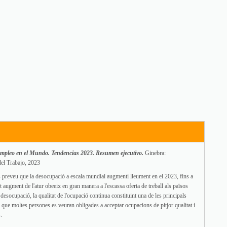
l empleo en el Mundo. Tendencias 2023. Resumen ejecutivo.
Ginebra:
del Trabajo, 2023
 preveu que la desocupació a escala mundial augmenti lleument en el 2023, fins a
 augment de l'atur obeeix en gran manera a l'escassa oferta de treball als països
 desocupació, la qualitat de l'ocupació continua constituint una de les principals
 que moltes persones es veuran obligades a acceptar ocupacions de pitjor qualitat i
.