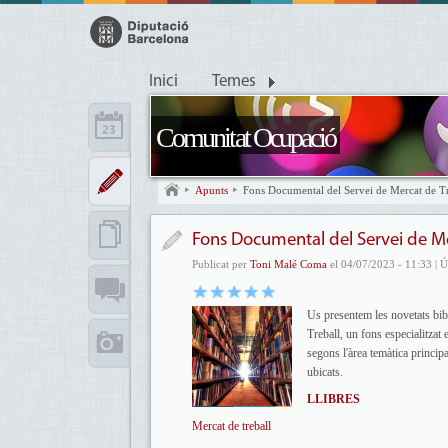
Inici
Temes
Comunitat Ocupació
Apunts
Fons Documental del Servei de Mercat de Tr
Fons Documental del Servei de Me
Publicat per
Toni Malé Coma
el 04/07/2023 - 11:33 | Ú
Us presentem les novetats bib
Treball, un fons especialitzat 
segons l'àrea temàtica princip
ub
LLIBRES
Mercat de treball